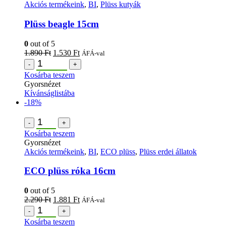
Akciós termékeink
,
BI
,
Plüss kutyák
Plüss beagle 15cm
0
out of 5
1.890
Ft
1.530
Ft
ÁFÁ-val
-
+
Kosárba teszem
Gyorsnézet
Kívánságlistába
-18%
-
+
Kosárba teszem
Gyorsnézet
Akciós termékeink
,
BI
,
ECO plüss
,
Plüss erdei állatok
ECO plüss róka 16cm
0
out of 5
2.290
Ft
1.881
Ft
ÁFÁ-val
-
+
Kosárba teszem