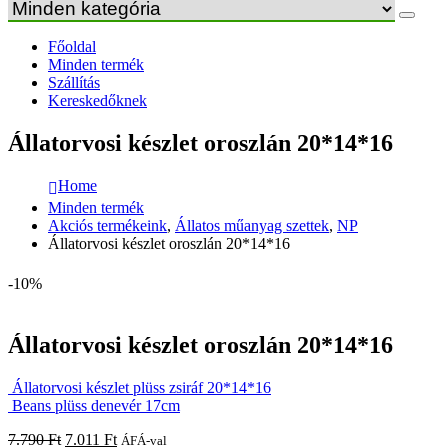
Főoldal
Minden termék
Szállítás
Kereskedőknek
Állatorvosi készlet oroszlán 20*14*16
Home
Minden termék
Akciós termékeink
,
Állatos műanyag szettek
,
NP
Állatorvosi készlet oroszlán 20*14*16
-10%
Állatorvosi készlet oroszlán 20*14*16
Állatorvosi készlet plüss zsiráf 20*14*16
Beans plüss denevér 17cm
7.790
Ft
7.011
Ft
ÁFÁ-val