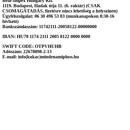
Bear-Impex Hungary Kft.
1119. Budapest, Hadak útja 11. (6. raktár) (CSAK
CSOMAGÁTADÁS, fizetésre nincs lehetőség a helyszínen)
Ügyfélszolgálat: 06 30 496 53 83 (munkanapokon 8:30-16
hívható)
Bankszámlaszám: 11742111-20058122-00000000
IBAN: HU78 1174 2111 2005 8122 0000 0000
SWIFT CODE: OTPVHUHB
Adószám: 22678898-2-13
E-mail: info(kukac)mindenamipluss.hu