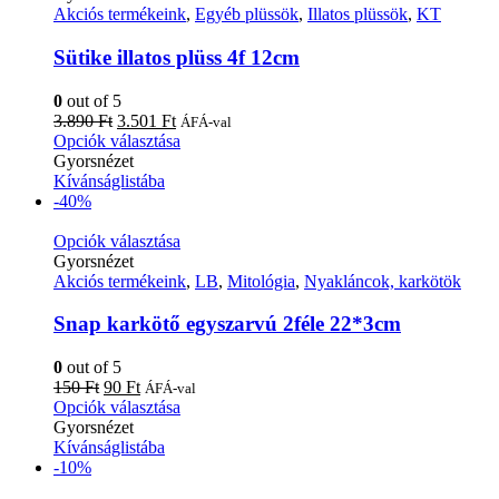
Akciós termékeink
,
Egyéb plüssök
,
Illatos plüssök
,
KT
Sütike illatos plüss 4f 12cm
0
out of 5
3.890
Ft
3.501
Ft
ÁFÁ-val
Opciók választása
Gyorsnézet
Kívánságlistába
-40%
Opciók választása
Gyorsnézet
Akciós termékeink
,
LB
,
Mitológia
,
Nyakláncok, karkötök
Snap karkötő egyszarvú 2féle 22*3cm
0
out of 5
150
Ft
90
Ft
ÁFÁ-val
Opciók választása
Gyorsnézet
Kívánságlistába
-10%