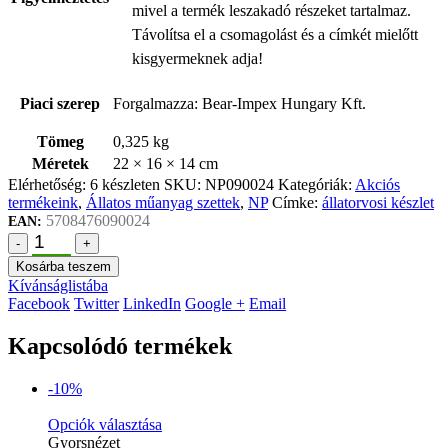
mivel a termék leszakadó részeket tartalmaz.
Távolítsa el a csomagolást és a címkét mielőtt
kisgyermeknek adja!
Piaci szerep
Forgalmazza: Bear-Impex Hungary Kft.
Tömeg
0,325 kg
Méretek
22 × 16 × 14 cm
Elérhetőség:
6 készleten
SKU:
NP090024
Kategóriák:
Akciós
termékeink
,
Állatos műanyag szettek
,
NP
Címke:
állatorvosi készlet
5708476090024
EAN:
-
+
Kosárba teszem
Kívánságlistába
Facebook
Twitter
LinkedIn
Google +
Email
Kapcsolódó termékek
-10%
Opciók választása
Gyorsnézet