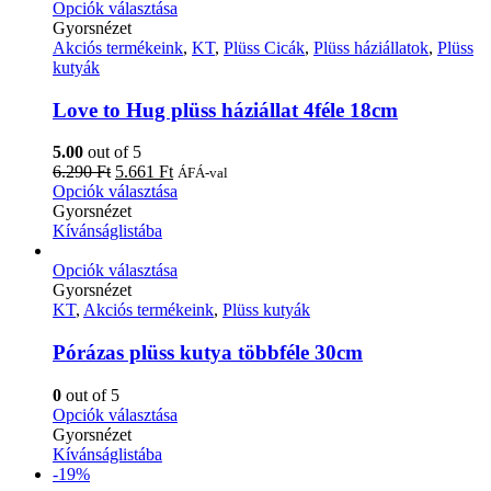
Opciók választása
Gyorsnézet
Akciós termékeink
,
KT
,
Plüss Cicák
,
Plüss háziállatok
,
Plüss
kutyák
Love to Hug plüss háziállat 4féle 18cm
5.00
out of 5
6.290
Ft
5.661
Ft
ÁFÁ-val
Opciók választása
Gyorsnézet
Kívánságlistába
Opciók választása
Gyorsnézet
KT
,
Akciós termékeink
,
Plüss kutyák
Pórázas plüss kutya többféle 30cm
0
out of 5
Opciók választása
Gyorsnézet
Kívánságlistába
-19%