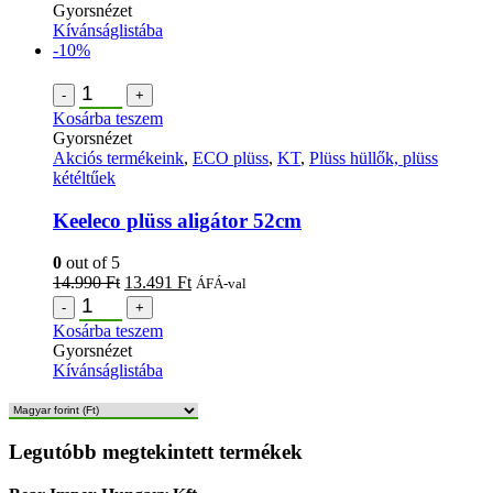
Gyorsnézet
Kívánságlistába
-10%
-
+
Kosárba teszem
Gyorsnézet
Akciós termékeink
,
ECO plüss
,
KT
,
Plüss hüllők, plüss
kétéltűek
Keeleco plüss aligátor 52cm
0
out of 5
14.990
Ft
13.491
Ft
ÁFÁ-val
-
+
Kosárba teszem
Gyorsnézet
Kívánságlistába
Legutóbb megtekintett termékek