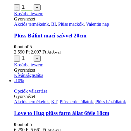
-
+
Kosárba teszem
Gyorsnézet
Akciós termékeink
,
BI
,
Plüss mackók
,
Valentin nap
Plüss Bálint maci szívvel 20cm
0
out of 5
2.590
Ft
2.097
Ft
ÁFÁ-val
-
+
Kosárba teszem
Gyorsnézet
Kívánságlistába
-10%
Opciók választása
Gyorsnézet
Akciós termékeink
,
KT
,
Plüss erdei állatok
,
Plüss háziállatok
Love to Hug plüss farm állat 6féle 18cm
0
out of 5
6.290
Ft
5.661
Ft
ÁFÁ-val