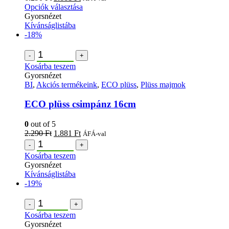
Opciók választása
Gyorsnézet
Kívánságlistába
-18%
-
+
Kosárba teszem
Gyorsnézet
BI
,
Akciós termékeink
,
ECO plüss
,
Plüss majmok
ECO plüss csimpánz 16cm
0
out of 5
2.290
Ft
1.881
Ft
ÁFÁ-val
-
+
Kosárba teszem
Gyorsnézet
Kívánságlistába
-19%
-
+
Kosárba teszem
Gyorsnézet