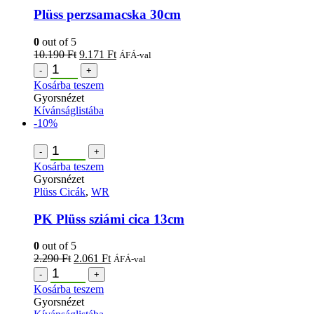
Plüss perzsamacska 30cm
0
out of 5
10.190
Ft
9.171
Ft
ÁFÁ-val
-
+
Kosárba teszem
Gyorsnézet
Kívánságlistába
-10%
-
+
Kosárba teszem
Gyorsnézet
Plüss Cicák
,
WR
PK Plüss sziámi cica 13cm
0
out of 5
2.290
Ft
2.061
Ft
ÁFÁ-val
-
+
Kosárba teszem
Gyorsnézet