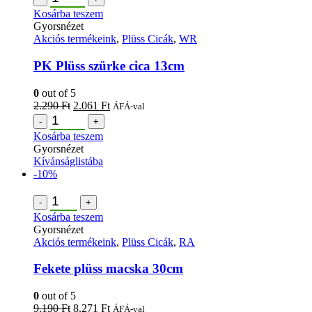
Kosárba teszem
Gyorsnézet
Akciós termékeink
,
Plüss Cicák
,
WR
PK Plüss szürke cica 13cm
0
out of 5
2.290
Ft
2.061
Ft
ÁFÁ-val
-
+
Kosárba teszem
Gyorsnézet
Kívánságlistába
-10%
-
+
Kosárba teszem
Gyorsnézet
Akciós termékeink
,
Plüss Cicák
,
RA
Fekete plüss macska 30cm
0
out of 5
9.190
Ft
8.271
Ft
ÁFÁ-val