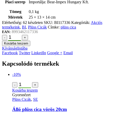
Piaci szerep
Importálja: Bear-Impex Hungary Kft.
Tömeg
0,1 kg
Méretek
25 × 13 × 14 cm
Elérhetőség:
62 készleten
SKU:
BI117336
Kategóriák:
Akciós
termékeink
,
BI
,
Plüss Cicák
Címke:
plüss cica
8993462117336
EAN:
-
+
Kosárba teszem
Kívánságlistába
Facebook
Twitter
LinkedIn
Google +
Email
Kapcsolódó termékek
-10%
-
+
Kosárba teszem
Gyorsnézet
Plüss Cicák
,
SE
Álló plüss cica vörös 20cm