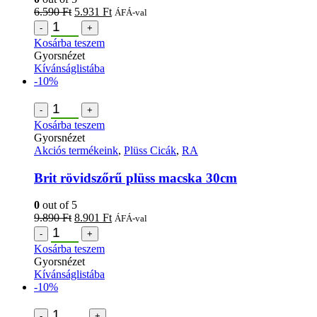
6.590
Ft
5.931
Ft
ÁFÁ-val
-
+
Kosárba teszem
Gyorsnézet
Kívánságlistába
-10%
-
+
Kosárba teszem
Gyorsnézet
Akciós termékeink
,
Plüss Cicák
,
RA
Brit rövidszőrű plüss macska 30cm
0
out of 5
9.890
Ft
8.901
Ft
ÁFÁ-val
-
+
Kosárba teszem
Gyorsnézet
Kívánságlistába
-10%
-
+