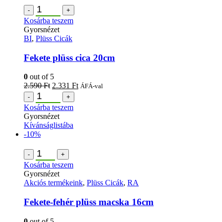
-
+
Kosárba teszem
Gyorsnézet
BI
,
Plüss Cicák
Fekete plüss cica 20cm
0
out of 5
2.590
Ft
2.331
Ft
ÁFÁ-val
-
+
Kosárba teszem
Gyorsnézet
Kívánságlistába
-10%
-
+
Kosárba teszem
Gyorsnézet
Akciós termékeink
,
Plüss Cicák
,
RA
Fekete-fehér plüss macska 16cm
0
out of 5