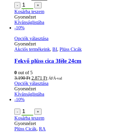
-
+
Kosárba teszem
Gyorsnézet
Kívánságlistába
-10%
Opciók választása
Gyorsnézet
Akciós termékeink
,
BI
,
Plüss Cicák
Fekvő plüss cica 3féle 24cm
0
out of 5
3.190
Ft
2.871
Ft
ÁFÁ-val
Opciók választása
Gyorsnézet
Kívánságlistába
-10%
-
+
Kosárba teszem
Gyorsnézet
Plüss Cicák
,
RA