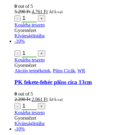
0
out of 5
5.290
Ft
4.761
Ft
ÁFÁ-val
-
+
Kosárba teszem
Gyorsnézet
Kívánságlistába
-10%
-
+
Kosárba teszem
Gyorsnézet
Akciós termékeink
,
Plüss Cicák
,
WR
PK fekete-fehér plüss cica 13cm
0
out of 5
2.290
Ft
2.061
Ft
ÁFÁ-val
-
+
Kosárba teszem
Gyorsnézet
Kívánságlistába
-10%