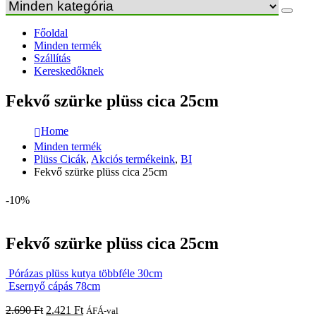
Főoldal
Minden termék
Szállítás
Kereskedőknek
Fekvő szürke plüss cica 25cm
Home
Minden termék
Plüss Cicák
,
Akciós termékeink
,
BI
Fekvő szürke plüss cica 25cm
-10%
Fekvő szürke plüss cica 25cm
Pórázas plüss kutya többféle 30cm
Esernyő cápás 78cm
2.690
Ft
2.421
Ft
ÁFÁ-val