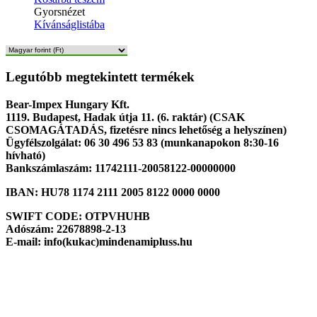
Gyorsnézet
Kívánságlistába
Legutóbb megtekintett termékek
Bear-Impex Hungary Kft.
1119. Budapest, Hadak útja 11. (6. raktár) (CSAK
CSOMAGÁTADÁS, fizetésre nincs lehetőség a helyszínen)
Ügyfélszolgálat: 06 30 496 53 83 (munkanapokon 8:30-16
hívható)
Bankszámlaszám: 11742111-20058122-00000000
IBAN: HU78 1174 2111 2005 8122 0000 0000
SWIFT CODE: OTPVHUHB
Adószám: 22678898-2-13
E-mail: info(kukac)mindenamipluss.hu