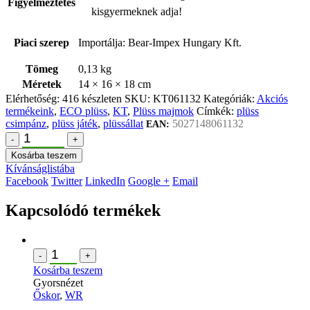
Figyelmeztetés
kisgyermeknek adja!
Piaci szerep
Importálja: Bear-Impex Hungary Kft.
Tömeg
0,13 kg
Méretek
14 × 16 × 18 cm
Elérhetőség:
416 készleten
SKU:
KT061132
Kategóriák:
Akciós
termékeink
,
ECO plüss
,
KT
,
Plüss majmok
Címkék:
plüss
csimpánz
,
plüss játék
,
plüssállat
5027148061132
EAN:
-
+
Kosárba teszem
Kívánságlistába
Facebook
Twitter
LinkedIn
Google +
Email
Kapcsolódó termékek
-
+
Kosárba teszem
Gyorsnézet
Őskor
,
WR