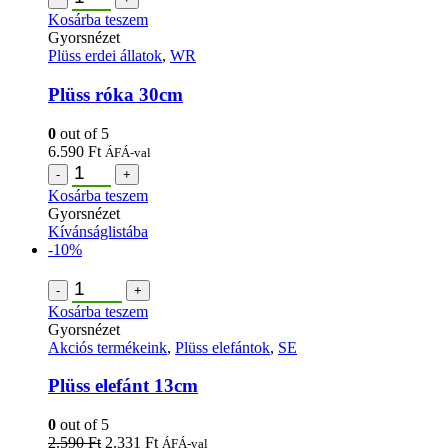
Kosárba teszem
Gyorsnézet
Plüss erdei állatok
,
WR
Plüss róka 30cm
0
out of 5
6.590
Ft
ÁFÁ-val
-
+
Kosárba teszem
Gyorsnézet
Kívánságlistába
-10%
-
+
Kosárba teszem
Gyorsnézet
Akciós termékeink
,
Plüss elefántok
,
SE
Plüss elefánt 13cm
0
out of 5
2.590
Ft
2.331
Ft
ÁFÁ-val