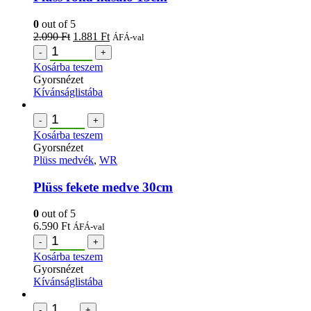
0
out of 5
2.090
Ft
1.881
Ft
ÁFÁ-val
-
+
Kosárba teszem
Gyorsnézet
Kívánságlistába
-
+
Kosárba teszem
Gyorsnézet
Plüss medvék
,
WR
Plüss fekete medve 30cm
0
out of 5
6.590
Ft
ÁFÁ-val
-
+
Kosárba teszem
Gyorsnézet
Kívánságlistába
-
+