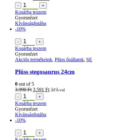
-
+
Kosárba teszem
Gyorsnézet
Kívánságlistába
-10%
-
+
Kosárba teszem
Gyorsnézet
Akciós termékeink
,
Plüss ősállatok
,
SE
Plüss stegosaurus 24cm
0
out of 5
3.990
Ft
3.591
Ft
ÁFÁ-val
-
+
Kosárba teszem
Gyorsnézet
Kívánságlistába
-10%
-
+
Kosárba teszem