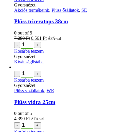
Gyorsnézet
Akciós termékeink
,
Plüss ősállatok
,
SE
Plüss triceratops 38cm
0
out of 5
7.290
Ft
6.561
Ft
ÁFÁ-val
-
+
Kosárba teszem
Gyorsnézet
Kívánságlistába
-
+
Kosárba teszem
Gyorsnézet
Plüss víziállatok
,
WR
Plüss vidra 25cm
0
out of 5
4.390
Ft
ÁFÁ-val
-
+
Kosárba teszem