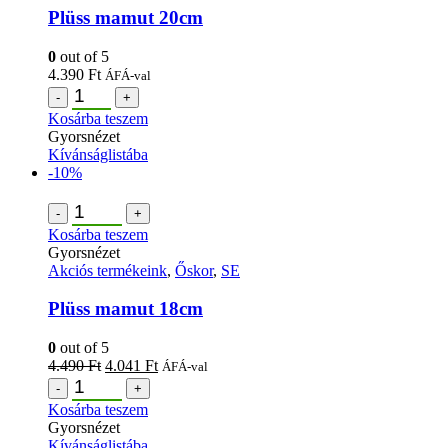
Plüss mamut 20cm
0
out of 5
4.390
Ft
ÁFÁ-val
-
+
Kosárba teszem
Gyorsnézet
Kívánságlistába
-10%
-
+
Kosárba teszem
Gyorsnézet
Akciós termékeink
,
Őskor
,
SE
Plüss mamut 18cm
0
out of 5
4.490
Ft
4.041
Ft
ÁFÁ-val
-
+
Kosárba teszem
Gyorsnézet
Kívánságlistába