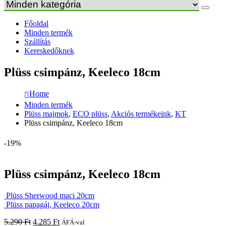
Főoldal
Minden termék
Szállítás
Kereskedőknek
Plüss csimpánz, Keeleco 18cm
Home
Minden termék
Plüss majmok
,
ECO plüss
,
Akciós termékeink
,
KT
Plüss csimpánz, Keeleco 18cm
-19%
Plüss csimpánz, Keeleco 18cm
Plüss Sherwood maci 20cm
Plüss papagáj, Keeleco 20cm
5.290
Ft
4.285
Ft
ÁFÁ-val