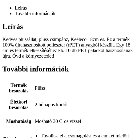
Leírás
További információk
Leírás
Kedves plüssállat, plüss csimpánz, Keeleco 18cm-es. Ez a termék
100% újrahasznosított poliészter (rPET) anyagból készült. Egy 18
cm-es termék elkészítéséhez kb. 10 db PET palackot hasznosítanak
újra. Óvd a környezetedet!
További információk
Termék
Plüss
besorolás
Életkori
2 hónapos kortól
besorolás
Moshatóság
Mosható 30 C-os vízzel
Távolítsa el a csomagolást és a címkét mielőtt