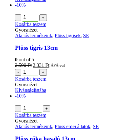
-10%
-
+
Kosárba teszem
Gyorsnézet
Akciós termékeink
,
Plüss tigrisek
,
SE
Plüss tigris 13cm
0
out of 5
2.590
Ft
2.331
Ft
ÁFÁ-val
-
+
Kosárba teszem
Gyorsnézet
Kívánságlistába
-10%
-
+
Kosárba teszem
Gyorsnézet
Akciós termékeink
,
Plüss erdei állatok
,
SE
Plüss róka hasaló 13cm