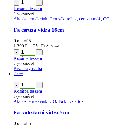
-
+
Kosárba teszem
Gyorsnézet
Akciós termékeink
,
Ceruzák, tollak, ceruzatartók
,
CO
Fa ceruza vidra 16cm
0
out of 5
1.390
Ft
1.251
Ft
ÁFÁ-val
-
+
Kosárba teszem
Gyorsnézet
Kívánságlistába
-10%
-
+
Kosárba teszem
Gyorsnézet
Akciós termékeink
,
CO
,
Fa kulcstartók
Fa kulcstartó vidra 5cm
0
out of 5