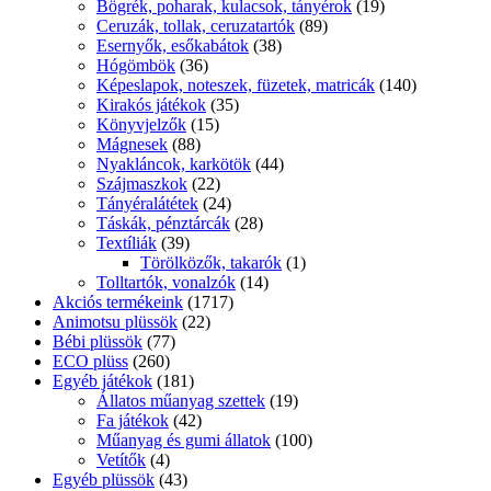
Bögrék, poharak, kulacsok, tányérok
(19)
Ceruzák, tollak, ceruzatartók
(89)
Esernyők, esőkabátok
(38)
Hógömbök
(36)
Képeslapok, noteszek, füzetek, matricák
(140)
Kirakós játékok
(35)
Könyvjelzők
(15)
Mágnesek
(88)
Nyakláncok, karkötök
(44)
Szájmaszkok
(22)
Tányéralátétek
(24)
Táskák, pénztárcák
(28)
Textíliák
(39)
Törölközők, takarók
(1)
Tolltartók, vonalzók
(14)
Akciós termékeink
(1717)
Animotsu plüssök
(22)
Bébi plüssök
(77)
ECO plüss
(260)
Egyéb játékok
(181)
Állatos műanyag szettek
(19)
Fa játékok
(42)
Műanyag és gumi állatok
(100)
Vetítők
(4)
Egyéb plüssök
(43)