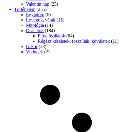
Valentin nap
(23)
Történelem
(255)
Egyiptom
(6)
Lovagok, várak
(15)
Mitológia
(14)
Ősállatok
(184)
Plüss ősállatok
(64)
Régész készletek, fosszíliák, kövületek
(11)
Őskor
(33)
Vikingek
(2)