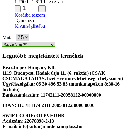
1.790
Ft
1.611
Ft
ÁFÁ-val
-
+
Kosárba teszem
Gyorsnézet
Kívánságlistába
Mutat:
Legutóbb megtekintett termékek
Bear-Impex Hungary Kft.
1119. Budapest, Hadak útja 11. (6. raktár) (CSAK
CSOMAGÁTADÁS, fizetésre nincs lehetőség a helyszínen)
Ügyfélszolgálat: 06 30 496 53 83 (munkanapokon 8:30-16
hívható)
Bankszámlaszám: 11742111-20058122-00000000
IBAN: HU78 1174 2111 2005 8122 0000 0000
SWIFT CODE: OTPVHUHB
Adószám: 22678898-2-13
E-mail: info(kukac)mindenamipluss.hu