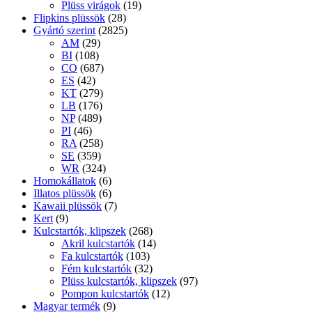
Plüss virágok
(19)
Flipkins plüssök
(28)
Gyártó szerint
(2825)
AM
(29)
BI
(108)
CO
(687)
ES
(42)
KT
(279)
LB
(176)
NP
(489)
PI
(46)
RA
(258)
SE
(359)
WR
(324)
Homokállatok
(6)
Illatos plüssök
(6)
Kawaii plüssök
(7)
Kert
(9)
Kulcstartók, klipszek
(268)
Akril kulcstartók
(14)
Fa kulcstartók
(103)
Fém kulcstartók
(32)
Plüss kulcstartók, klipszek
(97)
Pompon kulcstartók
(12)
Magyar termék
(9)