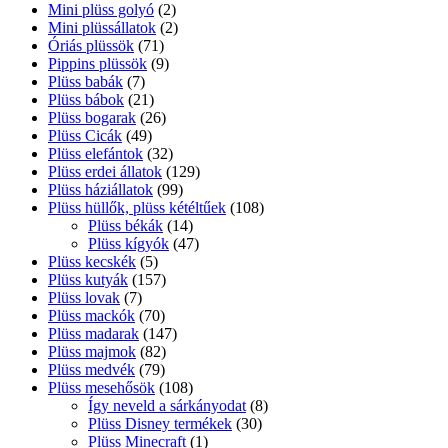
Mini plüss golyó
(2)
Mini plüssállatok
(2)
Óriás plüssök
(71)
Pippins plüssök
(9)
Plüss babák
(7)
Plüss bábok
(21)
Plüss bogarak
(26)
Plüss Cicák
(49)
Plüss elefántok
(32)
Plüss erdei állatok
(129)
Plüss háziállatok
(99)
Plüss hüllők, plüss kétéltűek
(108)
Plüss békák
(14)
Plüss kígyók
(47)
Plüss kecskék
(5)
Plüss kutyák
(157)
Plüss lovak
(7)
Plüss mackók
(70)
Plüss madarak
(147)
Plüss majmok
(82)
Plüss medvék
(79)
Plüss mesehősök
(108)
Így neveld a sárkányodat
(8)
Plüss Disney termékek
(30)
Plüss Minecraft
(1)