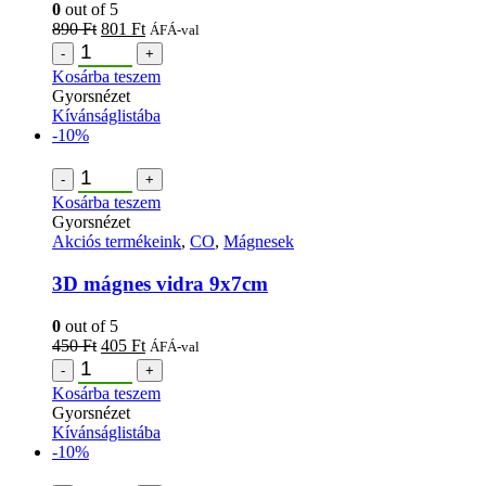
0
out of 5
890
Ft
801
Ft
ÁFÁ-val
-
+
Kosárba teszem
Gyorsnézet
Kívánságlistába
-10%
-
+
Kosárba teszem
Gyorsnézet
Akciós termékeink
,
CO
,
Mágnesek
3D mágnes vidra 9x7cm
0
out of 5
450
Ft
405
Ft
ÁFÁ-val
-
+
Kosárba teszem
Gyorsnézet
Kívánságlistába
-10%