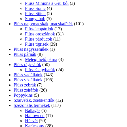
Plüss Minions a Gru-ból
(3)
Plüss Sonic
(4)
Plüss Stitch
(5)
Songyabob
(5)
Plüss nagymacskák, macskafélék
(101)
Plüss leopárdok
(13)
Plüss oroszlánok
(31)
Plüss párducok
(11)
Plüss tigrisek
(39)
Plüss nagyszeműek
(1)
Plüss párnák
(8)
Melegíthető párna
(3)
Plüss rágcsálók
(50)
Plüss Capybarák
(24)
Plüss vadállatok
(143)
Plüss víziállatok
(198)
Plüss zebrák
(7)
Plüss zsiráfok
(26)
Poppykins
(5)
Szalvéták, zsebkendők
(12)
Szezonális termékek
(117)
Ballagás
(5)
Halloween
(11)
Húsvét
(50)
Karácsony
(28)